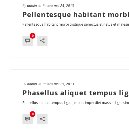
By
admin
In
Posted
mei 25, 2013
Pellentesque habitant morbi
Pellentesque habitant morbi tristique senectus et netus et malesuad
0
By
admin
In
Posted
mei 25, 2013
Phasellus aliquet tempus li
Phasellus aliquet tempus ligula, mollis imperdiet massa dignissim
0