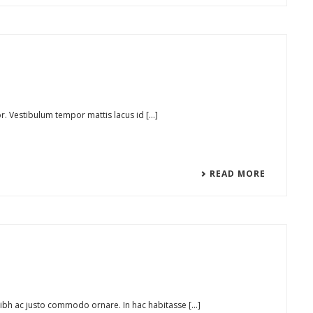
or. Vestibulum tempor mattis lacus id [...]
READ MORE
nibh ac justo commodo ornare. In hac habitasse [...]