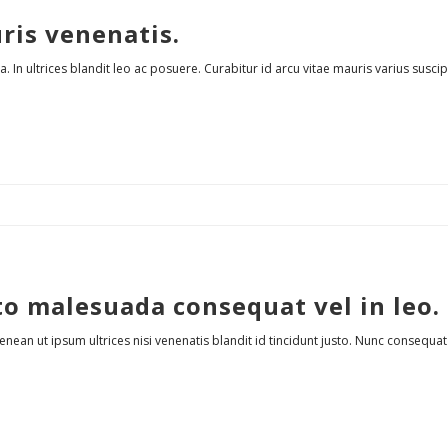
ris venenatis.
n ultrices blandit leo ac posuere. Curabitur id arcu vitae mauris varius suscipit
to malesuada consequat vel in leo.
an ut ipsum ultrices nisi venenatis blandit id tincidunt justo. Nunc consequat ju