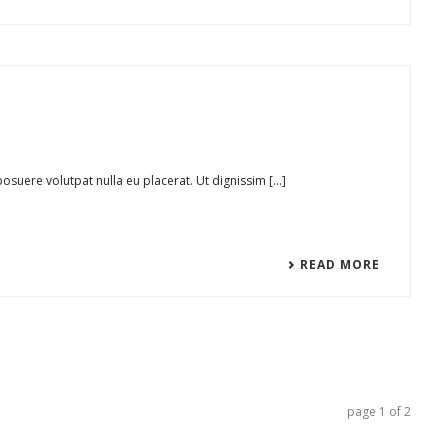
uere volutpat nulla eu placerat. Ut dignissim [...]
READ MORE
page
1
of
2