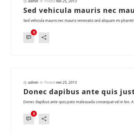
By
admin
In
Posted
mei 25, 2013
Sed vehicula mauris nec mau
Sed vehicula mauris nec mauris venenatis sed aliquam mi pharetra. I
0
By
admin
In
Posted
mei 25, 2013
Donec dapibus ante quis jus
Donec dapibus ante quis justo malesuada consequat vel in leo. Aene
0