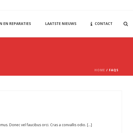
N EN REPARATIES
LAATSTE NIEUWS
CONTACT
HOME
/
FAQS
. Donec vel faucibus orci. Cras a convallis odio. [...]