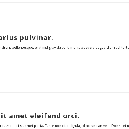
arius pulvinar.
hendrerit pellentesque, erat nisl gravida velit, mollis posuere augue diam vel tort
it amet eleifend orci.
r rutrum est sit amet porta. Fusce non diam ligula, id accumsan velit. Donec et 