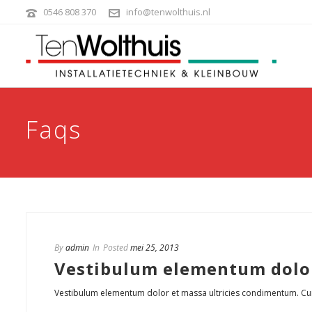
0546 808 370
info@tenwolthuis.nl
Faqs
By
admin
In
Posted
mei 25, 2013
Vestibulum elementum dolo
Vestibulum elementum dolor et massa ultricies condimentum. Cum s