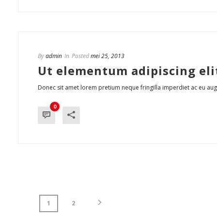
By
admin
In
Posted
mei 25, 2013
Ut elementum adipiscing elit
Donec sit amet lorem pretium neque fringilla imperdiet ac eu augu
0
1
2