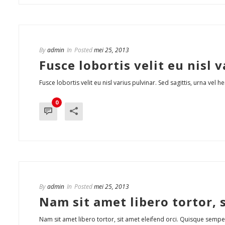
By
admin
In
Posted
mei 25, 2013
Fusce lobortis velit eu nisl v
Fusce lobortis velit eu nisl varius pulvinar. Sed sagittis, urna vel 
0
By
admin
In
Posted
mei 25, 2013
Nam sit amet libero tortor, s
Nam sit amet libero tortor, sit amet eleifend orci. Quisque sempe