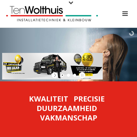
KWALITEIT PRECISIE
DUURZAAMHEID
VAKMANSCHAP